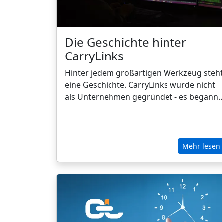
Die Geschichte hinter
CarryLinks
Hinter jedem großartigen Werkzeug steh
eine Geschichte. CarryLinks wurde nicht
als Unternehmen gegründet - es begann
als persönlicher Kampf, online organisier
zu bleiben. Was mit der Frustration eines
Professors und Entwicklers über
verstreute Lesezeichen begann, hat sich
Mehr lesen
zu einer leistungsstarken Plattform
entwickelt, die die Art und Weise, wie wir
unsere Lesezeichen verwalten,
vereinfacht, sichert und verändert.