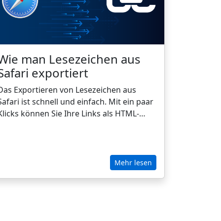
Wie man Lesezeichen aus
Safari exportiert
Das Exportieren von Lesezeichen aus
Safari ist schnell und einfach. Mit ein paar
Klicks können Sie Ihre Links als HTML-
Datei speichern, um sie zu sichern, in
einen anderen Browser zu verschieben
oder in CarryLinks zu importieren, um sie
besser zu organisieren und über alle
Mehr lesen
Geräte hinweg abzurufen.