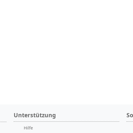
Produktivität entwickelt wurde. Egal, ob
Sie nur gelegentlich speichern oder
Tausende von Links verwalten, dieser
Leitfaden wird Ihnen helfen zu
entscheiden, welches Tool Ihre
Lesezeichen wirklich unter Kontrolle hält.
Unterstützung
So
Hilfe