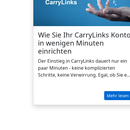
Wie Sie Ihr CarryLinks Kont
in wenigen Minuten
einrichten
Der Einstieg in CarryLinks dauert nur ein
paar Minuten - keine komplizierten
Schritte, keine Verwirrung. Egal, ob Sie ei
Student sind, der seine Recherchen
organisiert, ein Berufstätiger, der seine
Arbeitsressourcen verwaltet, oder einfac
Mehr lesen
jemand, der alle Lesezeichen
geräteübergreifend synchronisieren
möchte, CarryLinks macht die
Kontoeinrichtung schnell und mühelos. I