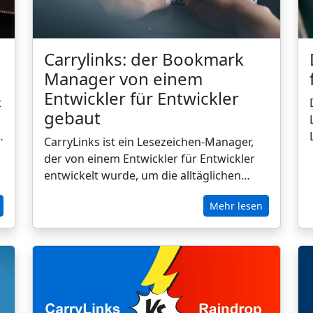
Carrylinks: der Bookmark
Manager von einem
Entwickler für Entwickler
t
gebaut
CarryLinks ist ein Lesezeichen-Manager,
t
der von einem Entwickler für Entwickler
entwickelt wurde, um die alltäglichen
Frustrationen von unordentlichen Tabs,
Mehr lesen
verstreuten Lesezeichen und verlorenen
Ressourcen zu lösen. Im Gegensatz zu
einfachen Browser-Tools oder
eingeschränkten Apps bietet CarryLinks
Ihnen browserübergreifende
Synchronisierung, Offline-Lesen,
intelligente Organisation nach Projekten