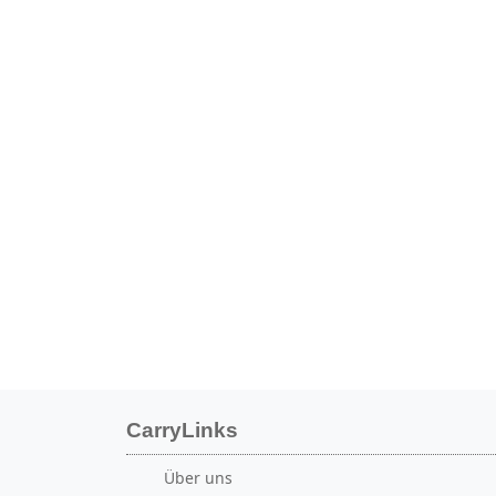
dieser Anleitung führen wir Sie Schritt für
Schritt durch die Einrichtung Ihres
CarryLinks-Kontos, damit Sie Ihre Links
jederzeit und überall speichern,
organisieren und abrufen können.
CarryLinks
Über uns