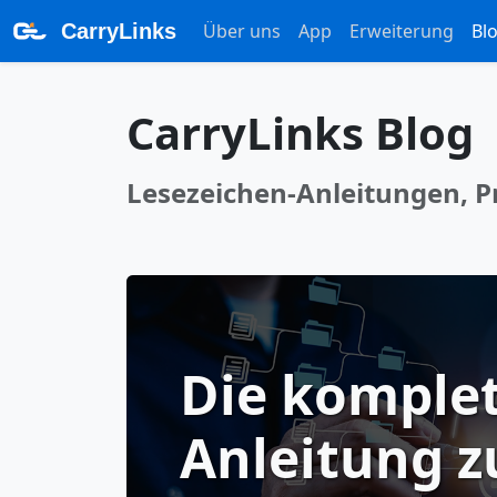
CarryLinks
Über uns
App
Erweiterung
Bl
CarryLinks Blog
Lesezeichen-Anleitungen, Pr
Die komple
Anleitung 