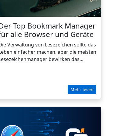
Der Top Bookmark Manager
für alle Browser und Geräte
Die Verwaltung von Lesezeichen sollte das
Leben einfacher machen, aber die meisten
Lesezeichenmanager bewirken das
Gegenteil. Von unübersichtlichen
Browser-Lesezeichen bis hin zu
überbewerteten Apps wie Raindrop oder
Bookmark Ninja - es ist ein echter Kampf,
Mehr lesen
Links zu organisieren. Warum scheitern
so viele Tools - und was ist der beste Weg,
um endlich die Kontrolle über Ihre
gespeicherten Inhalte zu übernehmen?