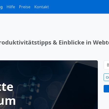
og
Hilfe
Preise
Kontakt
oduktivitätstipps & Einblicke in Webt
O
tte
zum