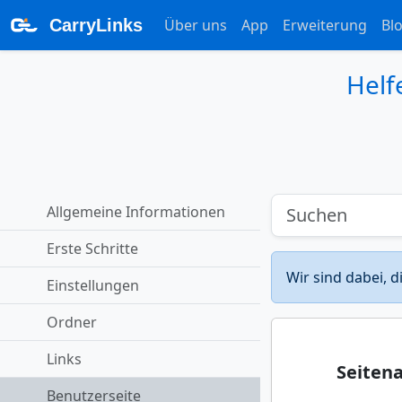
CarryLinks
Über uns
App
Erweiterung
Bl
Helf
Allgemeine Informationen
Erste Schritte
Wir sind dabei, 
Einstellungen
Ordner
Links
Seiten
Benutzerseite