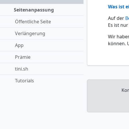
Was ist e
Seitenanpassung
Auf der
B
Öffentliche Seite
Es ist nur
Verlängerung
Wir haben
können. U
App
Prämie
tini.sh
Tutorials
Kon