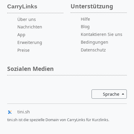
Unterstützung
CarryLinks
Hilfe
Über uns
Blog
Nachrichten
Kontaktieren Sie uns
App
Bedingungen
Erweiterung
Datenschutz
Preise
Sozialen Medien
Dropd
Sprache
tini.sh
tini.sh ist die spezielle Domain von CarryLinks für Kurzlinks.