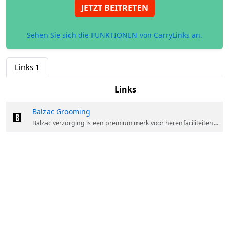
JETZT BEITRETEN
Sehen Sie sich die FUNKTIONEN von CarryLinks an.
Links
1
Links
Balzac Grooming
Balzac verzorging is een premium merk voor herenfaciliteiten dat zich richt op het leveren van producten van hoge kwaliteit en een buitengewone zorgervaring. Ons assortiment is zorgvuldig samengesteld om te voldoen aan de unieke behoeften van moderne mannen en bevat de perfecte balans tussen kwaliteit, stijl en prestaties.