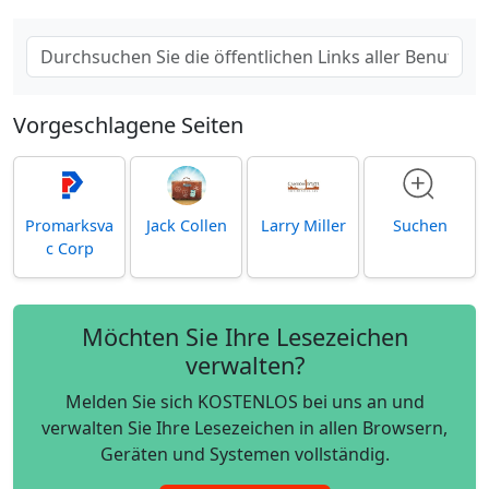
Vorgeschlagene Seiten
Promarksva
Jack Collen
Larry Miller
Suchen
c Corp
Möchten Sie Ihre Lesezeichen
verwalten?
Melden Sie sich KOSTENLOS bei uns an und
verwalten Sie Ihre Lesezeichen in allen Browsern,
Geräten und Systemen vollständig.