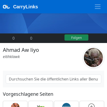
CarryLinks
Folgen
0
|
0
Ahmad Aw liyo
eitihklawk
Vorgeschlagene Seiten