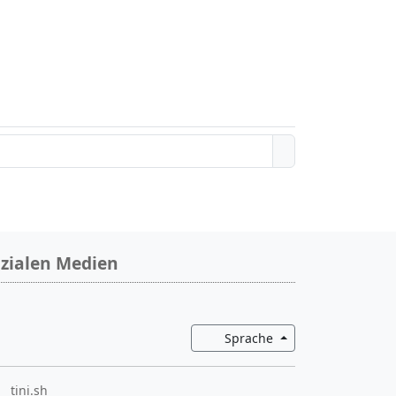
zialen Medien
Dropdown wechsel
Sprache
tini.sh