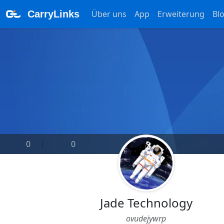
CarryLinks
Über uns
App
Erweiterung
Bl
0
|
0
Jade Technology
ovudejywrp