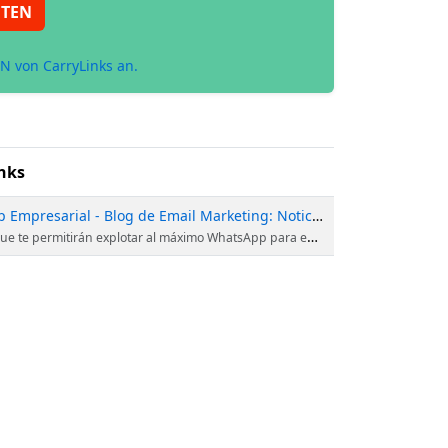
ETEN
N von CarryLinks an.
nks
Conoce las mejores Aplicaciones para WhatsApp Empresarial - Blog de Email Marketing: Noticias, Ideas, Casos
 al máximo WhatsApp para empresas y llevarán tu negocio al siguiente nivel.