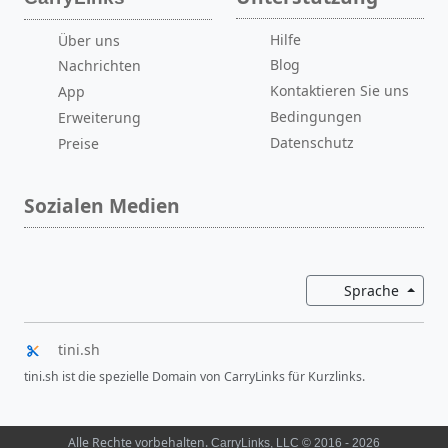
Hilfe
Über uns
Blog
Nachrichten
Kontaktieren Sie uns
App
Bedingungen
Erweiterung
Datenschutz
Preise
Sozialen Medien
Dropd
Sprache
tini.sh
tini.sh ist die spezielle Domain von CarryLinks für Kurzlinks.
Alle Rechte vorbehalten.
CarryLinks, LLC © 2016 - 2026