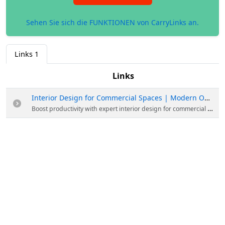
Sehen Sie sich die FUNKTIONEN von CarryLinks an.
Links
1
Links
Interior Design for Commercial Spaces | Modern Office Solutions
Boost productivity with expert interior design for commercial spaces. From sleek offices to retail hubs, we create functional, high-end environments tailored to your brand. Make your workspace work for you. Start with Civil and Interior today!