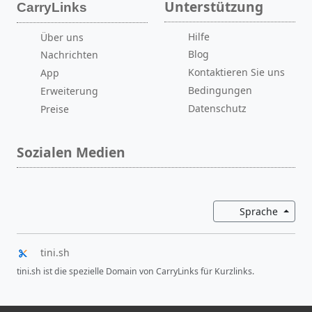
Unterstützung
CarryLinks
Hilfe
Über uns
Blog
Nachrichten
Kontaktieren Sie uns
App
Bedingungen
Erweiterung
Datenschutz
Preise
Sozialen Medien
Dropd
Sprache
tini.sh
tini.sh ist die spezielle Domain von CarryLinks für Kurzlinks.