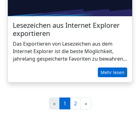
leistungsstarkes, organisiertes System mit
CarryLinks verwandeln.
Lesezeichen aus Internet Explorer
exportieren
Das Exportieren von Lesezeichen aus dem
Internet Explorer ist die beste Möglichkeit,
jahrelang gespeicherte Favoriten zu bewahren,
bevor man auf einen modernen Browser
Mehr lesen
umsteigt. Auch wenn Microsoft den Internet
Explorer aus dem Verkehr gezogen hat, haben
viele Benutzer noch wertvolle Links darin
gespeichert - Recherchen, Artikel und
«
1
2
»
Ressourcen, die es wert sind, aufbewahrt zu
werden. Mit nur wenigen Klicks können Sie Ihre
Internet Explorer-Favoriten als HTML-Datei
speichern, so dass Sie sie leicht auf Chrome,
Firefox, Edge oder einen intelligenteren