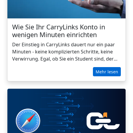
Wie Sie Ihr CarryLinks Konto in
wenigen Minuten einrichten
Der Einstieg in CarryLinks dauert nur ein paar
Minuten - keine komplizierten Schritte, keine
Verwirrung. Egal, ob Sie ein Student sind, der
seine Recherchen organisiert, ein Berufstätiger,
Mehr lesen
der seine Arbeitsressourcen verwaltet, oder
einfach jemand, der alle Lesezeichen
geräteübergreifend synchronisieren möchte,
CarryLinks macht die Kontoeinrichtung schnell
und mühelos. In dieser Anleitung führen wir Sie
Schritt für Schritt durch die Einrichtung Ihres
CarryLinks-Kontos, damit Sie Ihre Links jederzeit
und überall speichern, organisieren und
abrufen können.