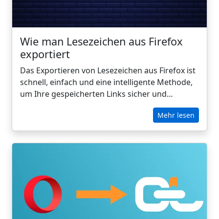
Wie man Lesezeichen aus Firefox
exportiert
Das Exportieren von Lesezeichen aus Firefox ist
schnell, einfach und eine intelligente Methode,
um Ihre gespeicherten Links sicher und
portabel zu halten. Egal, ob Sie den Browser
Mehr lesen
wechseln, ein neues Gerät einrichten oder ein
Backup erstellen, mit Firefox können Sie Ihre
Lesezeichen als HTML-Datei speichern, die
plattformübergreifend funktioniert. In dieser
Anleitung führen wir Sie durch die einzelnen
Schritte und zeigen Ihnen, wie Sie Ihre
exportierten Lesezeichen in CarryLinks
importieren können, um sie zu organisieren,
Duplikate zu bereinigen und nahtlos über alle