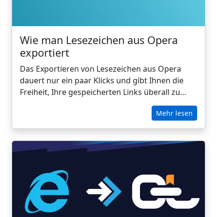
Browser und Geräte hinweg auf alles
zuzugreifen.
Wie man Lesezeichen aus Opera
exportiert
Das Exportieren von Lesezeichen aus Opera
dauert nur ein paar Klicks und gibt Ihnen die
Freiheit, Ihre gespeicherten Links überall zu
sichern, zu übertragen oder zu organisieren.
Mehr lesen
Ganz gleich, ob Sie auf ein neues Gerät
umziehen, einen anderen Browser
ausprobieren oder nach einer intelligenteren
Methode zur Verwaltung von Lesezeichen
suchen, das Speichern als HTML-Datei stellt
sicher, dass sie immer mobil sind. In dieser
Anleitung zeigen wir Ihnen Schritt für Schritt,
wie Sie Ihre Opera-Lesezeichen exportieren -
und wie Sie diese einfache Datei in ein