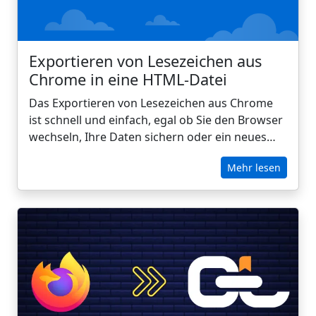
Exportieren von Lesezeichen aus
Chrome in eine HTML-Datei
Das Exportieren von Lesezeichen aus Chrome
ist schnell und einfach, egal ob Sie den Browser
wechseln, Ihre Daten sichern oder ein neues
Gerät einrichten. Mit nur wenigen Klicks können
Mehr lesen
Sie Ihre Chrome-Lesezeichen als HTML-Datei
speichern, die in allen wichtigen Browsern und
Plattformen funktioniert. Dieser Leitfaden führt
Sie durch die einzelnen Schritte und zeigt, wie
CarryLinks diese Datei in ein leistungsfähiges,
organisiertes System zur Verwaltung von
Lesezeichen auf jedem Gerät verwandeln kann.